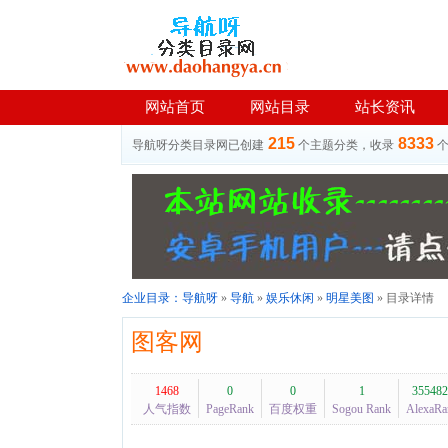
网站首页
网站目录
站长资讯
215
8333
导航呀分类目录网已创建
个主题分类，收录
企业目录：
导航呀
»
导航
»
娱乐休闲
»
明星美图
» 目录详情
图客网
1468
0
0
1
355482
人气指数
PageRank
百度权重
Sogou Rank
AlexaRa