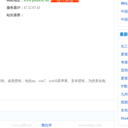
网站地址：
www.photocnc.net
网站
服务器IP：
47.52.97.43
中国
站长推荐：
中国
最新
化工
爱搜
夸搜
昆明
爱搜
电脑壁纸、桌面壁纸，包括xp、win7、win10及苹果、安卓壁纸，为您美化电
IP
九州
西西
东东
Mark
www.tp88.net
雅拉伊
www.yalayi.com