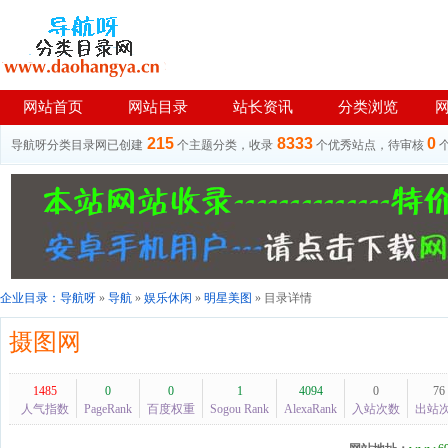
网站首页
网站目录
站长资讯
分类浏览
215
8333
0
导航呀分类目录网已创建
个主题分类，收录
个优秀站点，待审核
企业目录：
导航呀
»
导航
»
娱乐休闲
»
明星美图
» 目录详情
摄图网
1485
0
0
1
4094
0
76
人气指数
PageRank
百度权重
Sogou Rank
AlexaRank
入站次数
出站