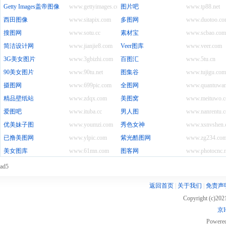
Getty Images盖帝图像
www.gettyimages.com
图片吧
www.tp88.net
西田图像
www.sitapix.com
多图网
www.duotoo.co
搜图网
www.sotu.cc
素材宝
www.scbao.com
简洁设计网
www.jianjie8.com
Veer图库
www.veer.com
3G美女图片
www.3gbizhi.com
百图汇
www.5tu.cn
90美女图片
www.90tu.net
图集谷
www.tujigu.com
摄图网
www.699pic.com
全图网
www.quantuwan
精品壁纸站
www.zdqx.com
美图窝
www.meituwo.c
爱图吧
www.ituba.cc
男人图
www.nanrentu.c
优美妹子图
www.youmzi.com
秀色女神
www.xsnvshen.
已撸美图网
www.ylpic.com
紫光酷图网
www.zg234.co
美女图库
www.61mn.com
图客网
www.photocnc.n
ad5
返回首页
|
关于我们
|
免责声
Copyright (c)20
京I
Powere