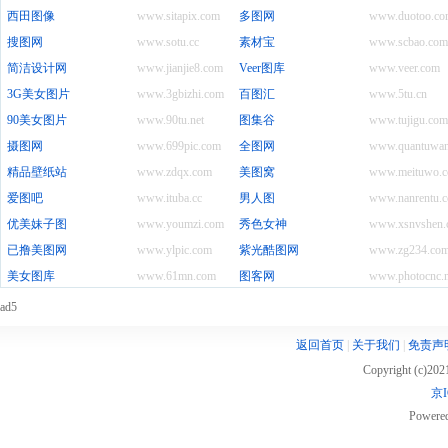
西田图像
www.sitapix.com
多图网
www.duotoo.co
搜图网
www.sotu.cc
素材宝
www.scbao.com
简洁设计网
www.jianjie8.com
Veer图库
www.veer.com
3G美女图片
www.3gbizhi.com
百图汇
www.5tu.cn
90美女图片
www.90tu.net
图集谷
www.tujigu.com
摄图网
www.699pic.com
全图网
www.quantuwan
精品壁纸站
www.zdqx.com
美图窝
www.meituwo.c
爱图吧
www.ituba.cc
男人图
www.nanrentu.c
优美妹子图
www.youmzi.com
秀色女神
www.xsnvshen.
已撸美图网
www.ylpic.com
紫光酷图网
www.zg234.co
美女图库
www.61mn.com
图客网
www.photocnc.n
ad5
返回首页
|
关于我们
|
免责声
Copyright (c)20
京I
Powere