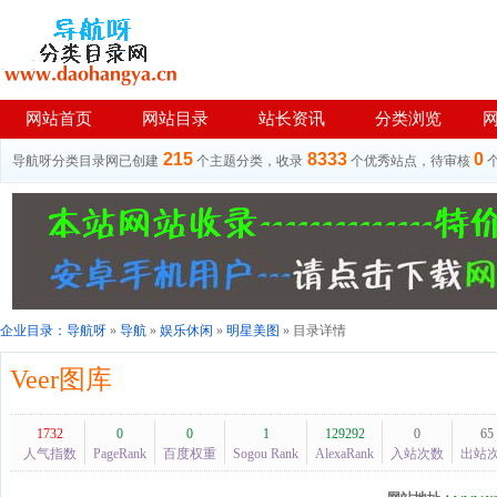
网站首页
网站目录
站长资讯
分类浏览
215
8333
0
导航呀分类目录网已创建
个主题分类，收录
个优秀站点，待审核
企业目录：
导航呀
»
导航
»
娱乐休闲
»
明星美图
» 目录详情
Veer图库
1732
0
0
1
129292
0
65
人气指数
PageRank
百度权重
Sogou Rank
AlexaRank
入站次数
出站