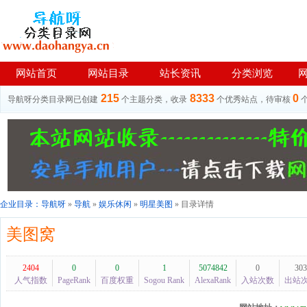
网站首页
网站目录
站长资讯
分类浏览
215
8333
0
导航呀分类目录网已创建
个主题分类，收录
个优秀站点，待审核
企业目录：
导航呀
»
导航
»
娱乐休闲
»
明星美图
» 目录详情
美图窝
2404
0
0
1
5074842
0
303
人气指数
PageRank
百度权重
Sogou Rank
AlexaRank
入站次数
出站