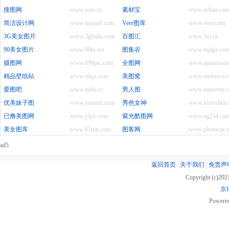
搜图网
www.sotu.cc
素材宝
www.scbao.com
简洁设计网
www.jianjie8.com
Veer图库
www.veer.com
3G美女图片
www.3gbizhi.com
百图汇
www.5tu.cn
90美女图片
www.90tu.net
图集谷
www.tujigu.com
摄图网
www.699pic.com
全图网
www.quantuwan
精品壁纸站
www.zdqx.com
美图窝
www.meituwo.c
爱图吧
www.ituba.cc
男人图
www.nanrentu.c
优美妹子图
www.youmzi.com
秀色女神
www.xsnvshen.
已撸美图网
www.ylpic.com
紫光酷图网
www.zg234.co
美女图库
www.61mn.com
图客网
www.photocnc.n
ad5
返回首页
|
关于我们
|
免责声
Copyright (c)20
京I
Powere